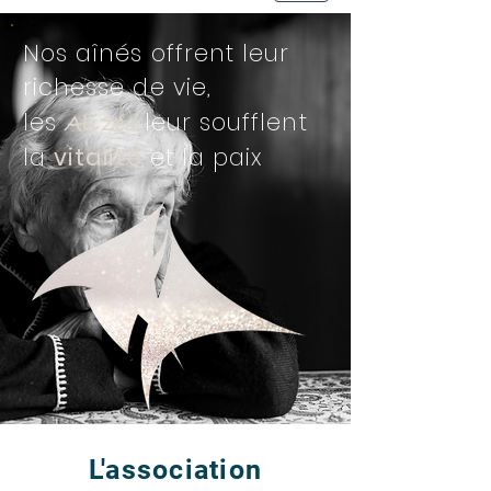
Nos aînés offrent leur
richesse de vie,
les
leur soufflent
Alizés
la
vitalité
et la paix
L'association