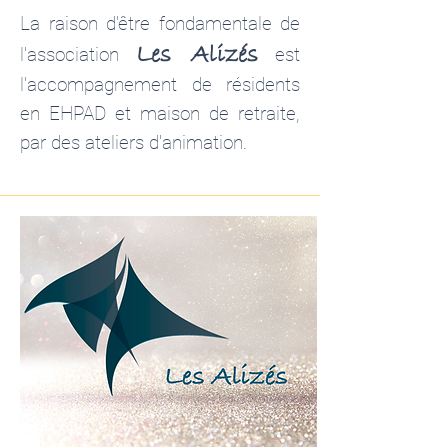
La raison d'être fondamentale de
Les
Alizés
l'a
ssociation
est
l'accompagnement de résidents
en EHPAD et maison de retraite,
par des ateliers d'animation.